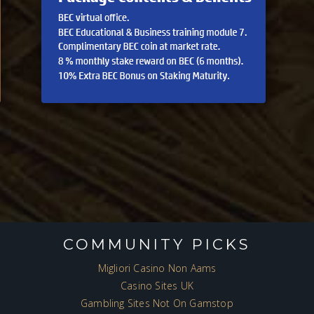
COMMUNITY PICKS
Migliori Casino Non Aams
Casino Sites UK
Gambling Sites Not On Gamstop